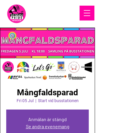
HUMAN
PRIDE
Mångfaldsparad
Fri 05 Jul
  |  
Start vid busstationen
Anmälan är stängd
Se andra evenemang