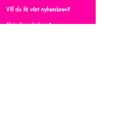
Vill du få vårt nyhetsbrev?
Skriv din mejiadress
Bekräfta
© Human Pride Arvidsjaur.
Powered and secured by
Wix
Våra projekt
Förening
Ge en gåva
Evenemang
Kontakta oss