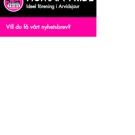
Ideel förening i Arvidsjaur
Vill du få vårt nyhetsbrev?
Skriv din mejiadress
Bekräfta
© Human Pride Arvidsjaur.
Powered and secured by
Wix
Våra projekt
Förening
Ge en gåva
Evenemang