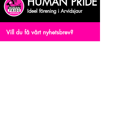
HUMAN PRIDE
Ideel förening i Arvidsjaur
Vill du få vårt nyhetsbrev?
Skriv din mejiadress
Bekräfta
© Human Pride Arvidsjaur.
Powered and secured by
Wix
Våra projekt
Förening
Ge en gåva