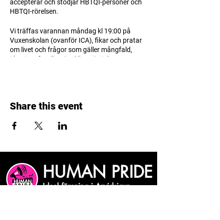
accepterar och stödjar HBTQI-personer och
HBTQI-rörelsen.
Vi träffas varannan måndag
kl 19:00
på
Vuxenskolan
(ovanför ICA), fikar och pratar
om livet och frågor som gäller mångfald,
identitet, familj, mänskliga rättigheter,
sexualitet, hbtq-rörelsen osv.
Kanske är det dags att börja lära känna
varandra? Kom som du är oavsett sexuell
Share this event
läggning, könsidentitet, könsyttryck, ålder,
nationalitet osv.
Du är välkommen!
HUMAN PRIDE
Ideel förening i Arvidsjaur
Vill du få vårt nyhetsbrev?