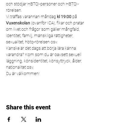
och stödjar HBTQI-personer och HBTQI-
rörelsen.
Vi träffas varannan måndag 
kl 19:00
 på 
Vuxenskolan
 (ovanför ICA), fikar och pratar 
om livet och frågor som gäller mångfald, 
identitet, familj, mänskliga rättigheter, 
sexualitet, hbtq-rörelsen osv.
Kanske är det dags att börja lära känna 
varandra? Kom som du är oavsett sexuell 
läggning, könsidentitet, könsyttryck, ålder, 
nationalitet osv.
Du är välkommen!
Share this event