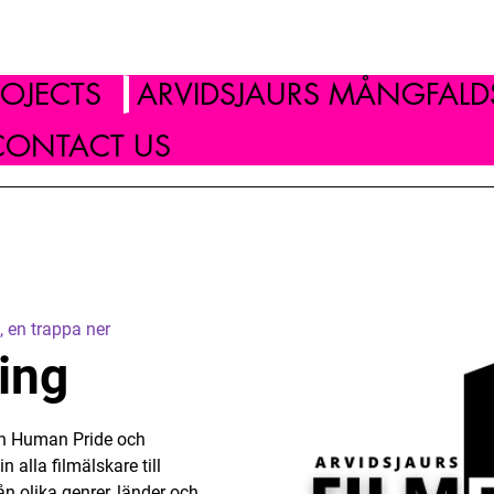
ROJECTS
ARVIDSJAURS MÅNGFALDS
CONTACT US
 en trappa ner
ing
gen Human Pride och
 alla filmälskare till
ån olika genrer, länder och