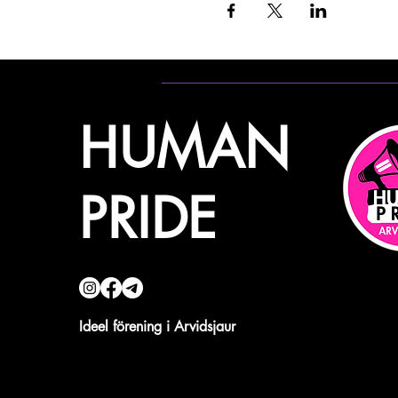
HUMAN
PRIDE
Ideel förening i Arvidsjaur