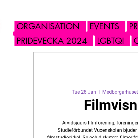
ORGANISATION
EVENTS
P
PRIDEVECKA 2024
LGBTQI
Tue 28 Jan
  |  
Medborgarhuset,
Filmvisn
Arvidsjaurs filmförening, förenin
Studieförbundet Vuxenskolan bjuder in
filmstudiecirkel. Se och diskutera filmer fr