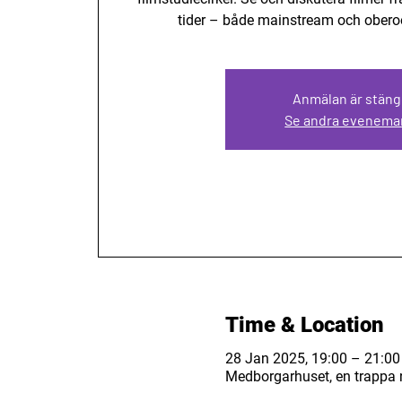
tider – både mainstream och obero
Anmälan är stän
Se andra evenema
Time & Location
28 Jan 2025, 19:00 – 21:00
Medborgarhuset, en trappa n