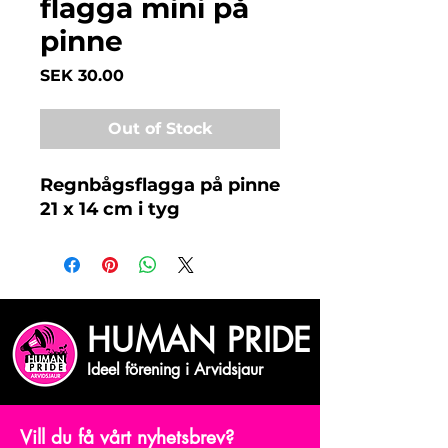
flagga mini på
pinne
Price
SEK 30.00
Out of Stock
Regnbågsflagga på pinne
21 x 14 cm i tyg
HUMAN PRIDE
Ideel förening i Arvidsjaur
Vill du få vårt nyhetsbrev?