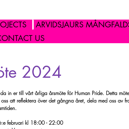
ROJECTS
ARVIDSJAURS MÅNGFALDS
CONTACT US
öte 2024
juda in er till vårt årliga årsmöte för Human Pride. Detta möt
ör oss att reflektera över det gångna året, dela med oss av f
amtiden.
:e februari kl 18:00 - 22:00