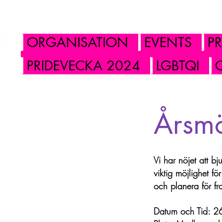
ORGANISATION
EVENTS
P
PRIDEVECKA 2024
LGBTQI
Årsm
Vi har nöjet att b
viktig möjlighet f
och planera för fr
Datum och Tid: 26