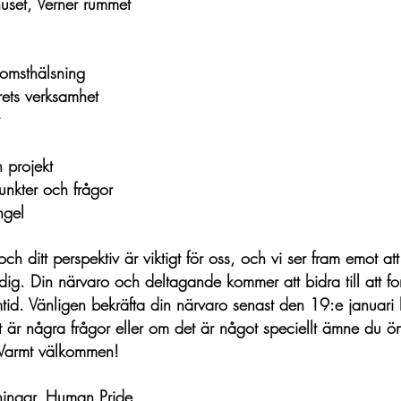
uset, Verner rummet
omsthälsning
ts verksamhet
t
 projekt
nkter och frågor
ngel
h ditt perspektiv är viktigt för oss, och vi ser fram emot att
ig. Din närvaro och deltagande kommer att bidra till att f
d. Vänligen bekräfta din närvaro senast den 19:e januari
 är några frågor eller om det är något speciellt ämne du ön
 Varmt välkommen!
ningar, Human Pride