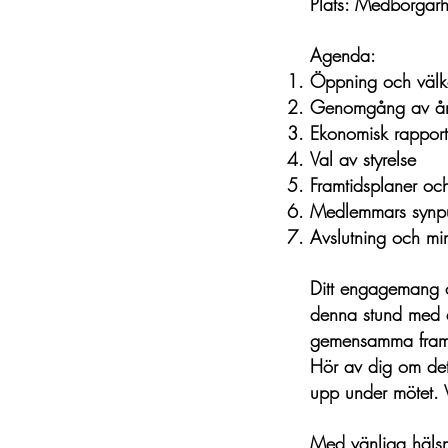
Plats: Medborgarh
Agenda:
Öppning och välk
Genomgång av åre
Ekonomisk rappor
Val av styrelse
Framtidsplaner och
Medlemmars synpu
Avslutning och mi
Ditt engagemang oc
denna stund med d
gemensamma framti
Hör av dig om det
upp under mötet.
Med vänliga häls