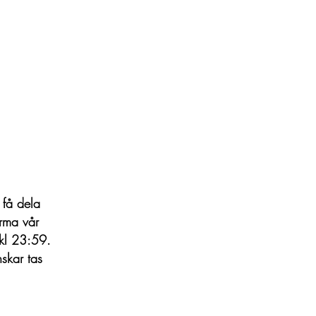
 få dela
orma vår
 kl 23:59.
skar tas