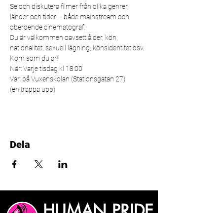
Se och diskutera filmer från olika genrer, 
länder och tider – både mainstream och 
oberoende cinematograf.
Du är välkommen oavsett ålder, kön, 
nationalitet, sexuell lägning, könsidentitet osv. 
Kom som du är!
När: Varje tisdag kl 18:00 
Var: på Vuxenskolan (Stationsgatan 27)
(en trappa upp)
Dela
HUMAN PRIDE