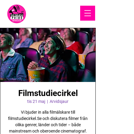
HUMAN
PRIDE
Filmstudiecirkel
tis 21 maj
  |  
Arvidsjaur
Vi bjuder in alla filmälskare till
filmstudiecirkel.Se och diskutera filmer från
olika genrer, länder och tider – både
mainstream och oberoende cinematograf.