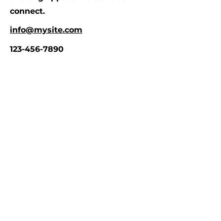
connect.
info@mysite.com
123-456-7890
HUMAN PRIDE
Ideel förening i Arvidsjaur
Vill du få vårt nyhetsbrev?
Skriv din mejiadress
Bekräfta