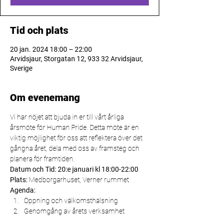
Tid och plats
20 jan. 2024 18:00 – 22:00
Arvidsjaur, Storgatan 12, 933 32 Arvidsjaur,
Sverige
Om evenemang
Vi har nöjet att bjuda in er till vårt årliga 
årsmöte för Human Pride. Detta möte är en 
viktig möjlighet för oss att reflektera över det 
gångna året, dela med oss av framsteg och 
planera för framtiden.
Datum och Tid: 20:e januari kl 18:00-22:00
Plats:
 Medborgarhuset, Verner rummet
Agenda:
Öppning och välkomsthälsning
Genomgång av årets verksamhet